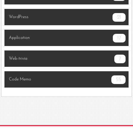
WordPress
21
Application
17
Web-trivia
7
Code Memo
55