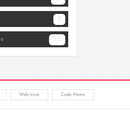
7
55
mo
Web-trivia
Code Memo