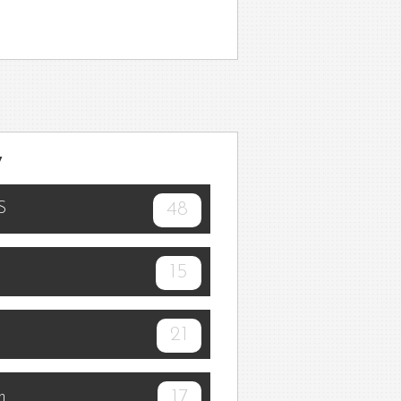
y
48
S
15
21
17
n