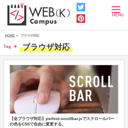
toggle
navigat
MENU
HOME
ブラウザ対応
ブラウザ対応
Tag
【全ブラウザ対応】perfect-scrollbar.jsでスクロールバー
の色をCSSで自由に変更する。