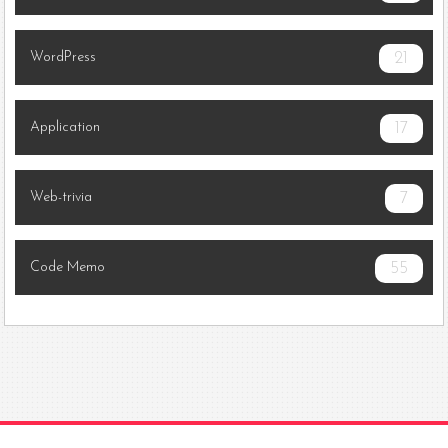
WordPress
21
Application
17
Web-trivia
7
Code Memo
55