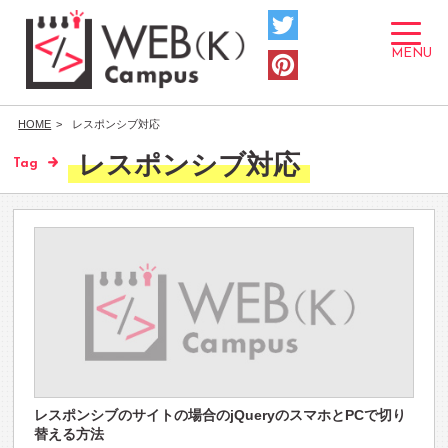
toggle
navigat
MENU
HOME
レスポンシブ対応
レスポンシブ対応
Tag
レスポンシブのサイトの場合のjQueryのスマホとPCで切り
替える方法