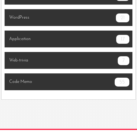
WordPress
21
Application
17
Web-trivia
7
Code Memo
55