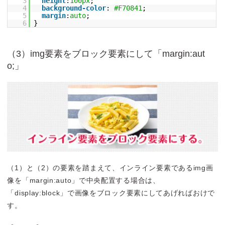
3
height
:
100px
;
4
background-color
:
#F70841
;
5
margin
:
auto
;
6
}
（3）img要素をブロック要素にして「margin:aut
o;」
（1）と（2）の要素を踏まえて、インライン要素であるimg画
像を「margin:auto」で中央配置する場合は、
「display:block」で画像をブロック要素にしてあげればおけで
す。