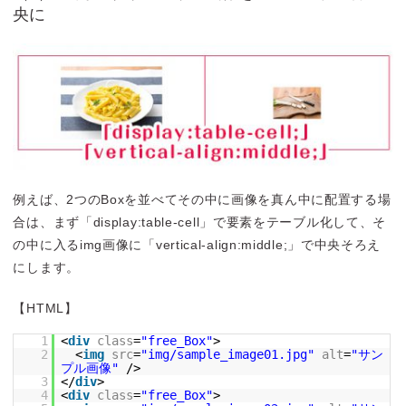
央に
例えば、2つのBoxを並べてその中に画像を真ん中に配置する場
合は、まず「display:table-cell」で要素をテーブル化して、そ
の中に入るimg画像に「vertical-align:middle;」で中央そろえ
にします。
【HTML】
1
<
div
class
=
"free_Box"
>
2
<
img
src
=
"img/sample_image01.jpg"
alt
=
"サン
プル画像"
/>
3
</
div
>
4
<
div
class
=
"free_Box"
>