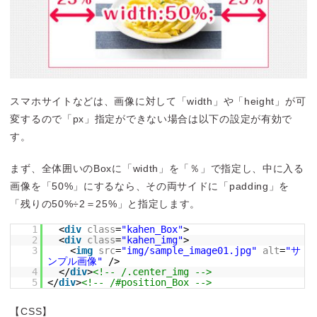
スマホサイトなどは、画像に対して「width」や「height」が可
変するので「px」指定ができない場合は以下の設定が有効で
す。
まず、全体囲いのBoxに「width」を「％」で指定し、中に入る
画像を「50%」にするなら、その両サイドに「padding」を
「残りの50%÷2＝25%」と指定します。
1
<
div
class
=
"kahen_Box"
>
2
<
div
class
=
"kahen_img"
>
3
<
img
src
=
"img/sample_image01.jpg"
alt
=
"サ
ンプル画像"
/>
4
</
div
>
<!-- /.center_img -->
5
</
div
>
<!-- /#position_Box -->
【CSS】