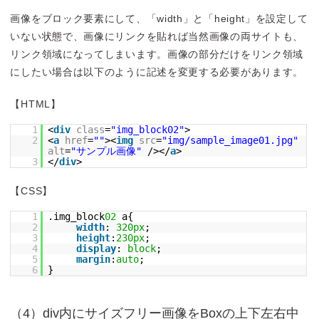
画像をブロック要素にして、「width」と「height」を設定して
いない状態で、画像にリンクを貼れば当然画像の両サイトも、
リンク領域になってしまいます。画像の部分だけをリンク領域
にしたい場合は以下のように記述を変更する必要があります。
【HTML】
1
<
div
class
=
"img_block02"
>
2
<
a
href
=
""
><
img
src
=
"img/sample_image01.jpg"
alt
=
"サンプル画像"
/></
a
>
3
</
div
>
【CSS】
1
.img_block
02
a{
2
width
:
320px
;
3
height
:
230px
;
4
display
:
block
;
5
margin
:
auto
;
6
}
（4）div内にサイズフリー画像をBoxの上下左右中