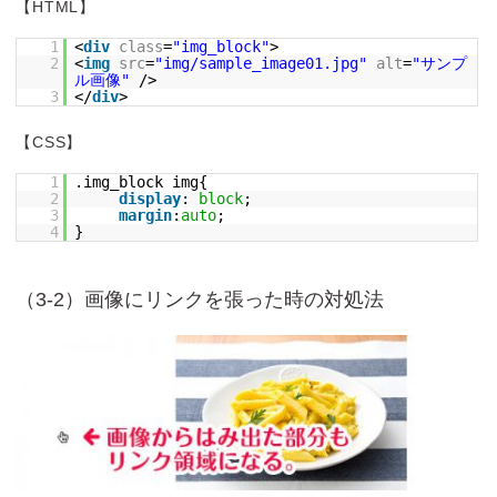
【HTML】
1
<
div
class
=
"img_block"
>
2
<
img
src
=
"img/sample_image01.jpg"
alt
=
"サンプ
ル画像"
/>
3
</
div
>
【CSS】
1
.img_block img{
2
display
:
block
;
3
margin
:
auto
;
4
}
（3-2）画像にリンクを張った時の対処法