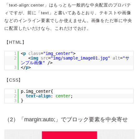
「text-align:center」はもっとも一般的な中央配置のプロパテ
ィですが、前に「text」と書いてあるとおり、テキストや画像
などのインライン要素でしか使えません。画像をただ単に中央
に配置したいだけなら、これだけでおけ。
【HTML】
1
<
p
class
=
"img_center"
>
2
<
img
src
=
"img/sample_image01.jpg"
alt
=
"サ
ンプル画像"
/>
3
</
p
>
【CSS】
1
p.img_center{
2
text-align
:
center
;
3
}
（2）「margin:auto;」でブロック要素を中央寄せ