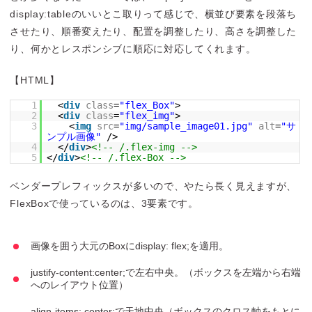
display:tableのいいとこ取りって感じで、横並び要素を段落ち
させたり、順番変えたり、配置を調整したり、高さを調整した
り、何かとレスポンシブに順応に対応してくれます。
【HTML】
1
<
div
class
=
"flex_Box"
>
2
<
div
class
=
"flex_img"
>
3
<
img
src
=
"img/sample_image01.jpg"
alt
=
"サ
ンプル画像"
/>
4
</
div
>
<!-- /.flex-img -->
5
</
div
>
<!-- /.flex-Box -->
ベンダープレフィックスが多いので、やたら長く見えますが、
FlexBoxで使っているのは、3要素です。
画像を囲う大元のBoxにdisplay: flex;を適用。
justify-content:center;で左右中央。（ボックスを左端から右端
へのレイアウト位置）
align-items: center;で天地中央（ボックスのクロス軸をもとに