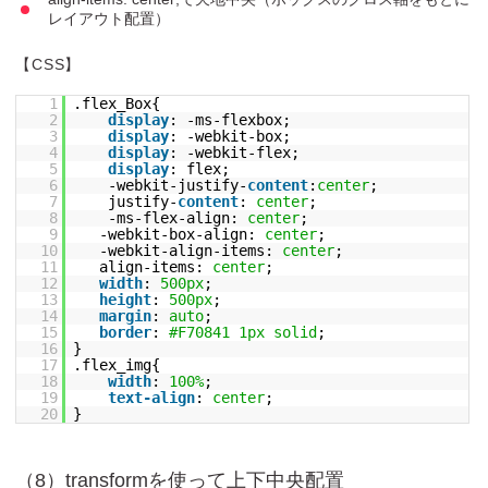
レイアウト配置）
【CSS】
1
.flex_Box{
2
display
: -ms-flexbox;
3
display
: -webkit-box;
4
display
: -webkit-flex;
5
display
: flex;
6
-webkit-justify-
content
:
center
;
7
justify-
content
:
center
;
8
-ms-flex-align:
center
;
9
-webkit-box-align:
center
;
10
-webkit-align-items:
center
;
11
align-items:
center
;
12
width
:
500px
;
13
height
:
500px
;
14
margin
:
auto
;
15
border
:
#F70841
1px
solid
;
16
}
17
.flex_img{
18
width
:
100%
;
19
text-align
:
center
;
20
}
（8）transformを使って上下中央配置