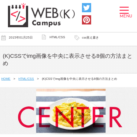
toggle
navigat
MENU
HTML/CSS
2015年01月25日
css覚え書き
(K)CSSでimg画像を中央に表示させる8個の方法まと
め
HOME
HTML/CSS
(K)CSSでimg画像を中央に表示させる8個の方法まとめ