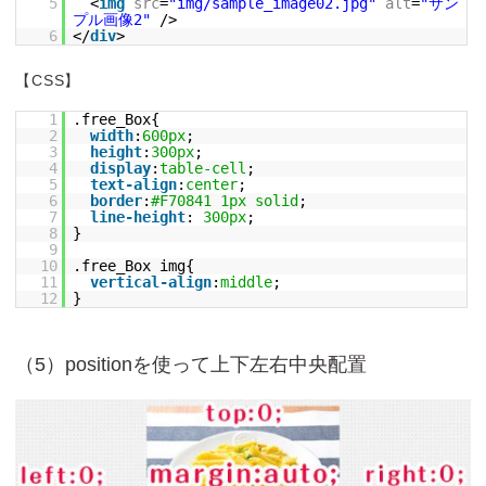
5
<
img
src
=
"img/sample_image02.jpg"
alt
=
"サン
プル画像2"
/>
6
</
div
>
【CSS】
1
.free_Box{
2
width
:
600px
;
3
height
:
300px
;
4
display
:
table-cell
;
5
text-align
:
center
;
6
border
:
#F70841
1px
solid
;
7
line-height
:
300px
;
8
}
9
10
.free_Box img{
11
vertical-align
:
middle
;
12
}
（5）positionを使って上下左右中央配置