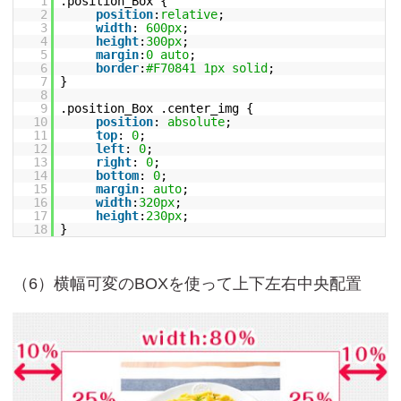
1
.position_Box {
2
position
:
relative
;
3
width
:
600px
;
4
height
:
300px
;
5
margin
:
0
auto
;
6
border
:
#F70841
1px
solid
;
7
}
8
9
.position_Box .center_img {
10
position
:
absolute
;
11
top
:
0
;
12
left
:
0
;
13
right
:
0
;
14
bottom
:
0
;
15
margin
:
auto
;
16
width
:
320px
;
17
height
:
230px
;
18
}
（6）横幅可変のBOXを使って上下左右中央配置