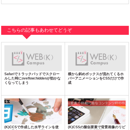
こちらの記事もあわせてどうぞ
Safariでトラックパッドでスクロー
横から斜めボックスが流れてくるホ
ルした時にoveflow:hiddenが効かな
バーアニメーションをCSSだけで作
くなってしまう
成
(K)CCSで作成した水平ラインを使
(K)CSSの擬似要素で背景画像のリピ