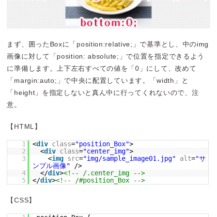
まず、囲ったBoxに「position:relative;」で基準とし、中のimg
画像に対して「position: absolute;」で位置を指定できるよう
に準備します。上下左右すべての値を「0」にして、改めて
「margin:auto;」で中央に配置しています。「width」と
「height」を指定しないと真ん中に行ってくれないので、注
意。
【HTML】
1
<
div
class
=
"position_Box"
>
2
<
div
class
=
"center_img"
>
3
<
img
src
=
"img/sample_image01.jpg"
alt
=
"サ
ンプル画像"
/>
4
</
div
>
<!-- /.center_img -->
5
</
div
>
<!-- /#position_Box -->
【CSS】