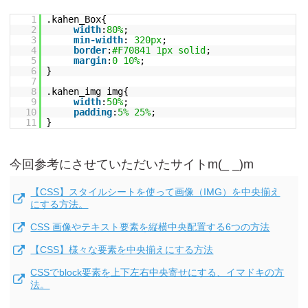
1
.kahen_Box{
2
width
:
80%
;
3
min-width
:
320px
;
4
border
:
#F70841
1px
solid
;
5
margin
:
0
10%
;
6
}
7
8
.kahen_img img{
9
width
:
50%
;
10
padding
:
5%
25%
;
11
}
今回参考にさせていただいたサイトm(_ _)m
【CSS】スタイルシートを使って画像（IMG）を中央揃え
にする方法。
CSS 画像やテキスト要素を縦横中央配置する6つの方法
【CSS】様々な要素を中央揃えにする方法
CSSでblock要素を上下左右中央寄せにする、イマドキの方
法。