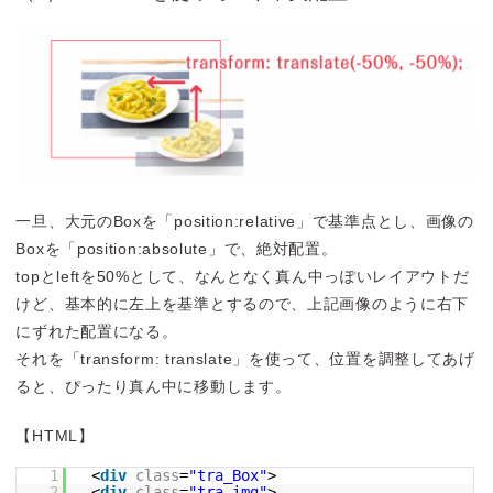
一旦、大元のBoxを「position:relative」で基準点とし、画像の
Boxを「position:absolute」で、絶対配置。
topとleftを50%として、なんとなく真ん中っぽいレイアウトだ
けど、基本的に左上を基準とするので、上記画像のように右下
にずれた配置になる。
それを「transform: translate」を使って、位置を調整してあげ
ると、ぴったり真ん中に移動します。
【HTML】
1
<
div
class
=
"tra_Box"
>
2
<
div
class
=
"tra_img"
>