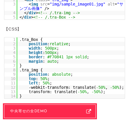
3
<
img
src
=
"img/sample_image01.jpg"
alt
=
"サ
ンプル画像"
/>
4
</
div
>
<!-- /.tra-img -->
5
</
div
>
<!-- /.tra-Box -->
【CSS】
1
.tra_Box {
2
position
:
relative
;
3
width
:
500px
;
4
height
:
500px
;
5
border
:
#F70841
1px
solid
;
6
margin
:
auto
;
7
}
8
.tra_img {
9
position
:
absolute
;
10
top
:
50%
;
11
left
:
50%
;
12
-webkit-transform: translate(
-50%
,
-50%
);
13
transform: translate(
-50%
,
-50%
);
14
}
中央寄せの全DEMO