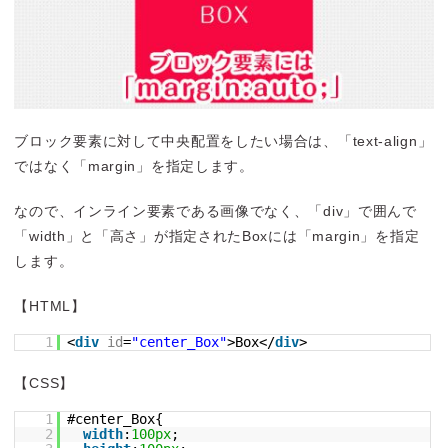
ブロック要素に対して中央配置をしたい場合は、「text-align」
ではなく「margin」を指定します。
なので、インライン要素である画像でなく、「div」で囲んで
「width」と「高さ」が指定されたBoxには「margin」を指定
します。
【HTML】
1
<
div
id
=
"center_Box"
>Box</
div
>
【CSS】
1
#center_Box{
2
width
:
100px
;